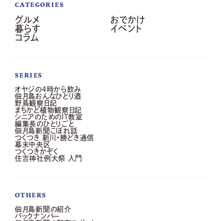
CATEGORIES
グルメ
おでかけ
暮らす
イベント
コラム
SERIES
オヤジの4時から飲み
佃月島おんなひとり酒
野鳥観察日記
まちかど植物観察日記
シニアのためのIT教室
編集長のひとりごと
佃月島新聞こぼれ話
つくつき 新川・勝どき通信
幕末中央区
つくつきかぞく
住吉神社例大祭 入門
OTHERS
佃月島新聞の紹介
バックナンバー