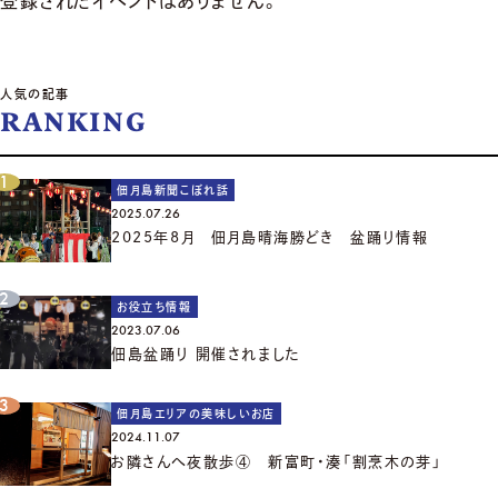
登録されたイベントはありません。
人気の記事
RANKING
佃月島新聞こぼれ話
2025.07.26
2025年8月 佃月島晴海勝どき 盆踊り情報
お役立ち情報
2023.07.06
佃島盆踊り 開催されました
佃月島エリアの美味しいお店
2024.11.07
お隣さんへ夜散歩④ 新富町・湊「割烹木の芽」