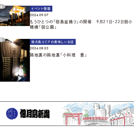
イベント情報
2024.09.07
もうひとつの「佃島盆踊り」の開催 9月21日・22日佃小
橋横「佃公園」
佃月島エリアの美味しいお店
2024.08.03
路地裏の路地裏「小料理 豊」