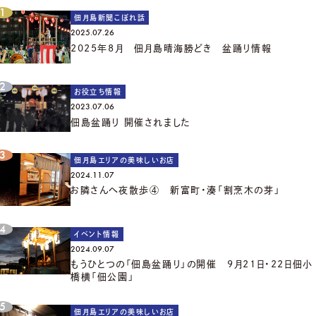
佃月島新聞こぼれ話
2025.07.26
2025年8月 佃月島晴海勝どき 盆踊り情報
お役立ち情報
2023.07.06
佃島盆踊り 開催されました
佃月島エリアの美味しいお店
2024.11.07
お隣さんへ夜散歩④ 新富町・湊「割烹木の芽」
イベント情報
2024.09.07
もうひとつの「佃島盆踊り」の開催 9月21日・22日佃小
橋横「佃公園」
佃月島エリアの美味しいお店