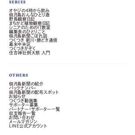
SERIES
オヤジの4時から飲み
佃月島おんなひとり酒
野鳥観察日記
まちかど植物観察日記
シニアのためのIT教室
編集長のひとりごと
佃月島新聞こぼれ話
つくつき 新川・勝どき通信
幕末中央区
つくつきかぞく
住吉神社例大祭 入門
OTHERS
佃月島新聞の紹介
バックナンバー
佃月島新聞の配布スポット
お知らせ
つくつき動画集
サポーター募集
パートナー・サポーター一覧
収支報告一覧
お問い合わせ
メールマガジン
LINE公式アカウント