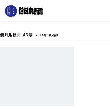
グルメ
おでかけ
暮らす
イベント
コラム
連載
佃月島新聞 43号
2021年10月発行
佃月島新聞の紹介
イベントカレンダー
バックナンバー
サポーター募集
お知らせ