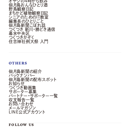
オヤジの4時から飲み
佃月島おんなひとり酒
野鳥観察日記
まちかど植物観察日記
シニアのためのIT教室
編集長のひとりごと
佃月島新聞こぼれ話
つくつき 新川・勝どき通信
幕末中央区
つくつきかぞく
住吉神社例大祭 入門
OTHERS
佃月島新聞の紹介
バックナンバー
佃月島新聞の配布スポット
お知らせ
つくつき動画集
サポーター募集
パートナー・サポーター一覧
収支報告一覧
お問い合わせ
メールマガジン
LINE公式アカウント
FOLLOW US