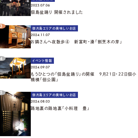
2023.07.06
佃島盆踊り 開催されました
佃月島エリアの美味しいお店
2024.11.07
お隣さんへ夜散歩④ 新富町・湊「割烹木の芽」
イベント情報
2024.09.07
もうひとつの「佃島盆踊り」の開催 9月21日・22日佃小
橋横「佃公園」
佃月島エリアの美味しいお店
2024.08.03
路地裏の路地裏「小料理 豊」