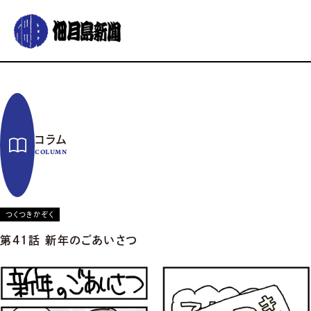
グルメ
おでかけ
暮らす
イベント
コラム
連載
コラム
佃月島新聞の紹介
イベントカレンダー
バックナンバー
サポーター募集
COLUMN
お知らせ
つくつきかぞく
第41話 新年のごあいさつ