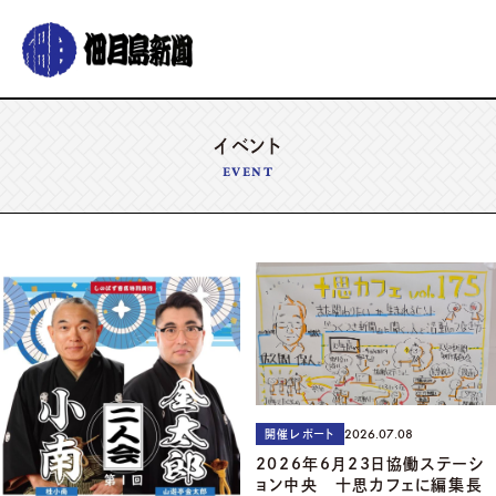
グルメ
おでかけ
暮らす
イベント
イベント
コラム
連載
EVENT
佃月島新聞の紹介
イベントカレンダー
バックナンバー
サポーター募集
お知らせ
2026.07.08
開催レポート
2026年6月23日協働ステーシ
ョン中央 十思カフェに編集長