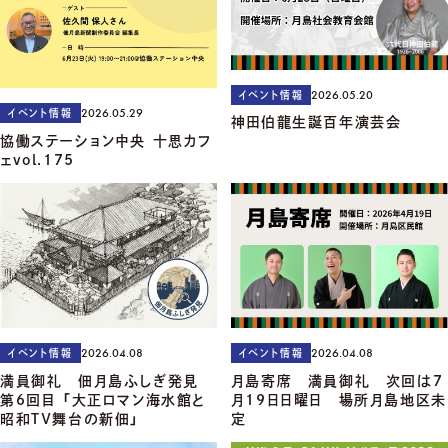
2026.05.20
イベント情報
2026.05.29
イベント情報
神田伯龍生誕百年演芸会
協働ステーション中央 十思カフ
ェvol.175
2026.04.08
2026.04.08
イベント情報
イベント情報
満員御礼 佃月島ふしぎ発見
月島寄席 満員御礼 次回は7
第6回目 「大正ロマン海水館と
月19日日曜日 場所月島地区未
昭和ＴＶ舞台の新佃」
定