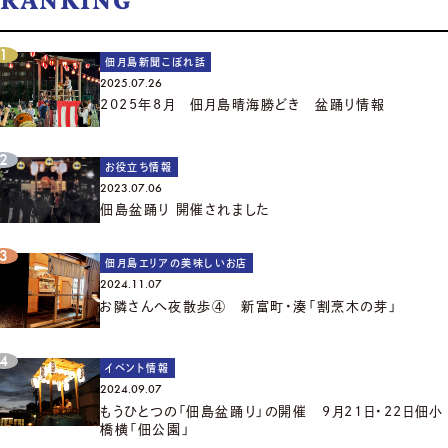
RANKING
佃月島新聞こぼれ話
2025.07.26
2025年8月 佃月島晴海勝どき 盆踊り情報
お役立ち情報
2023.07.06
佃島盆踊り 開催されました
佃月島エリアの美味しいお店
2024.11.07
お隣さんへ夜散歩④ 新富町・湊「割烹木の芽」
イベント情報
2024.09.07
もうひとつの「佃島盆踊り」の開催 9月21日・22日佃小
橋横「佃公園」