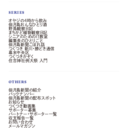
SERIES
オヤジの4時から飲み
佃月島おんなひとり酒
野鳥観察日記
まちかど植物観察日記
シニアのためのIT教室
編集長のひとりごと
佃月島新聞こぼれ話
つくつき 新川・勝どき通信
幕末中央区
つくつきかぞく
住吉神社例大祭 入門
OTHERS
佃月島新聞の紹介
バックナンバー
佃月島新聞の配布スポット
お知らせ
つくつき動画集
サポーター募集
パートナー・サポーター一覧
収支報告一覧
お問い合わせ
メールマガジン