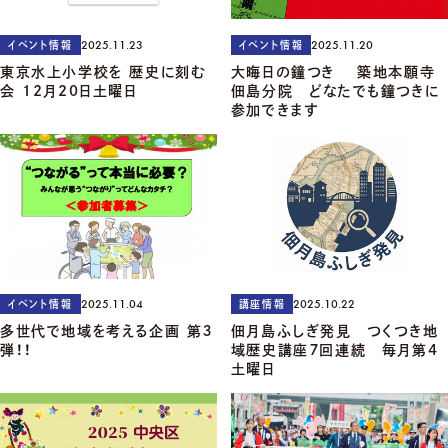
2025.11.23
2025.11.20
イベント情報
イベント情報
東京水上小学校を 歴史に刻む
大晦日の鐘つき 築地本願寺
会 12月20日土曜日
佃島分院 どなたでも鐘つきに
参加できます
2025.11.04
2025.10.22
イベント情報
講座情報
多世代で地域を考える企画 第３
佃月島ふしぎ発見 つくつき地
弾！！
域歴史講座７回連続 毎月第4
土曜日