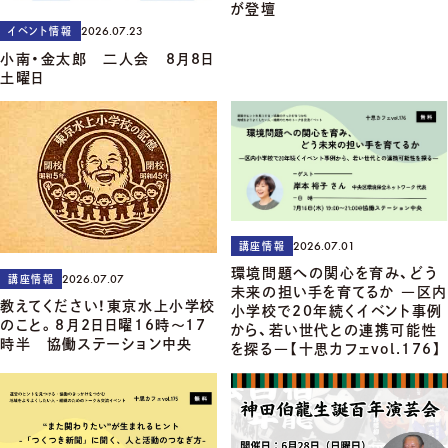
が登壇
2026.07.23
イベント情報
小南・金太郎 二人会 8月8日
土曜日
2026.07.01
講座情報
環境問題への関心を育み、どう
2026.07.07
講座情報
未来の担い手を育てるか ―区内
教えてください！東京水上小学校
小学校で20年続くイベント事例
のこと。8月2日日曜16時～17
から、若い世代との連携可能性
時半 協働ステーション中央
を探る―【十思カフェvol.176】