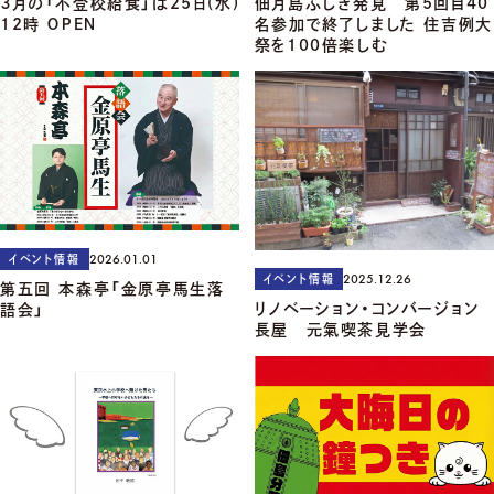
３月の「不登校給食」は25日(水)
佃月島ふしぎ発見 第5回目40
12時 ＯＰＥＮ
名参加で終了しました 住吉例大
祭を100倍楽しむ
2026.01.01
イベント情報
2025.12.26
イベント情報
第五回 本森亭「金原亭馬生落
リノベーション・コンバージョン
語会」
長屋 元氣喫茶見学会