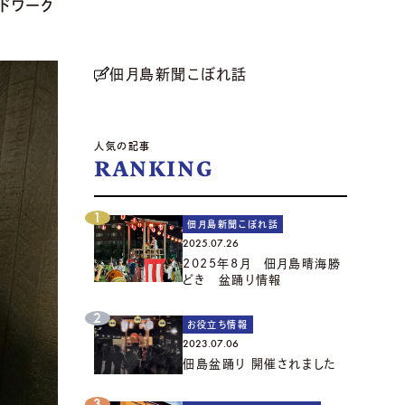
ドワーク
佃月島新聞こぼれ話
人気の記事
RANKING
佃月島新聞こぼれ話
2025.07.26
2025年8月 佃月島晴海勝
どき 盆踊り情報
お役立ち情報
2023.07.06
佃島盆踊り 開催されました