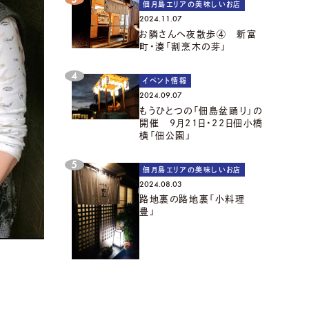
佃月島エリアの美味しいお店
2024.11.07
お隣さんへ夜散歩④ 新富
町・湊「割烹木の芽」
イベント情報
2024.09.07
もうひとつの「佃島盆踊り」の
開催 9月21日・22日佃小橋
横「佃公園」
佃月島エリアの美味しいお店
2024.08.03
路地裏の路地裏「小料理
豊」