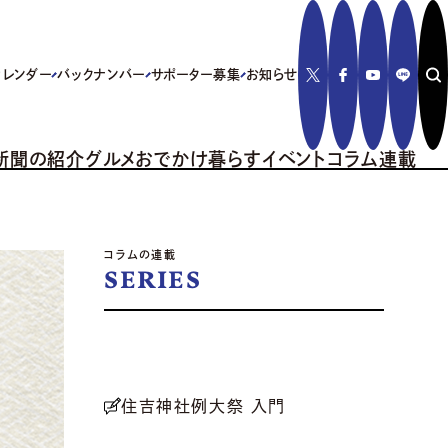
カレンダー
バックナンバー
サポーター募集
お知らせ
新聞の紹介
グルメ
おでかけ
暮らす
イベント
コラム
連載
コラムの連載
SERIES
住吉神社例大祭 入門