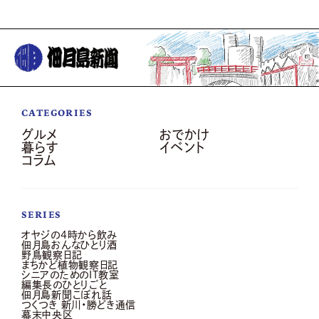
CATEGORIES
グルメ
おでかけ
暮らす
イベント
コラム
SERIES
オヤジの4時から飲み
佃月島おんなひとり酒
野鳥観察日記
まちかど植物観察日記
シニアのためのIT教室
編集長のひとりごと
佃月島新聞こぼれ話
つくつき 新川・勝どき通信
幕末中央区