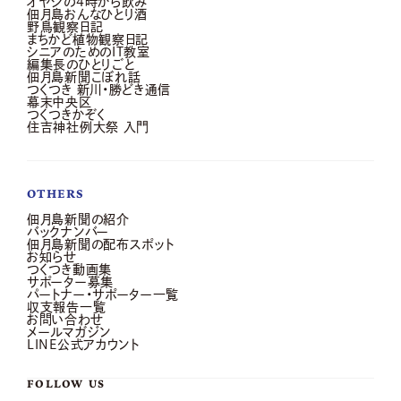
オヤジの4時から飲み
佃月島おんなひとり酒
野鳥観察日記
まちかど植物観察日記
シニアのためのIT教室
編集長のひとりごと
佃月島新聞こぼれ話
つくつき 新川・勝どき通信
幕末中央区
つくつきかぞく
住吉神社例大祭 入門
OTHERS
佃月島新聞の紹介
バックナンバー
佃月島新聞の配布スポット
お知らせ
つくつき動画集
サポーター募集
パートナー・サポーター一覧
収支報告一覧
お問い合わせ
メールマガジン
LINE公式アカウント
FOLLOW US