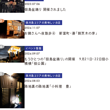
2023.07.06
佃島盆踊り 開催されました
佃月島エリアの美味しいお店
2024.11.07
お隣さんへ夜散歩④ 新富町・湊「割烹木の芽」
イベント情報
2024.09.07
もうひとつの「佃島盆踊り」の開催 9月21日・22日佃小
橋横「佃公園」
佃月島エリアの美味しいお店
2024.08.03
路地裏の路地裏「小料理 豊」