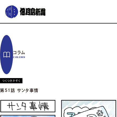
グルメ
おでかけ
暮らす
イベント
コラム
連載
コラム
佃月島新聞の紹介
イベントカレンダー
バックナンバー
サポーター募集
COLUMN
お知らせ
つくつきかぞく
第51話 サンタ事情