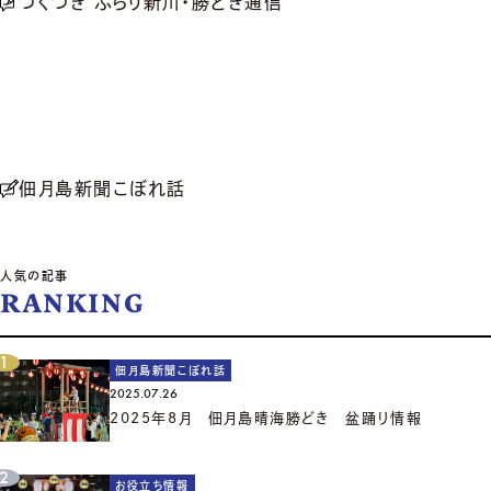
つくつき ぶらり新川・勝どき通信
佃月島新聞こぼれ話
人気の記事
RANKING
佃月島新聞こぼれ話
2025.07.26
2025年8月 佃月島晴海勝どき 盆踊り情報
お役立ち情報