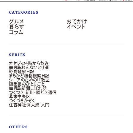
CATEGORIES
グルメ
おでかけ
暮らす
イベント
コラム
SERIES
オヤジの4時から飲み
佃月島おんなひとり酒
野鳥観察日記
まちかど植物観察日記
シニアのためのIT教室
編集長のひとりごと
佃月島新聞こぼれ話
つくつき 新川・勝どき通信
幕末中央区
つくつきかぞく
住吉神社例大祭 入門
OTHERS