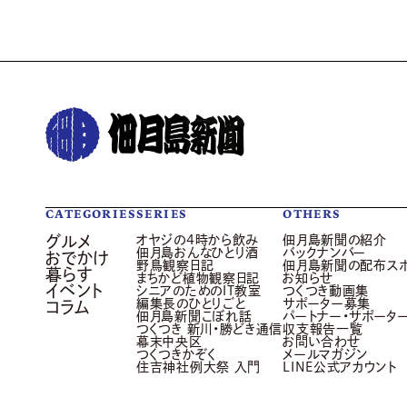
CATEGORIES
SERIES
OTHERS
グルメ
オヤジの4時から飲み
佃月島新聞の紹介
佃月島おんなひとり酒
バックナンバー
おでかけ
野鳥観察日記
佃月島新聞の配布ス
暮らす
まちかど植物観察日記
お知らせ
イベント
シニアのためのIT教室
つくつき動画集
編集長のひとりごと
サポーター募集
コラム
佃月島新聞こぼれ話
パートナー・サポータ
つくつき 新川・勝どき通信
収支報告一覧
幕末中央区
お問い合わせ
つくつきかぞく
メールマガジン
住吉神社例大祭 入門
LINE公式アカウント