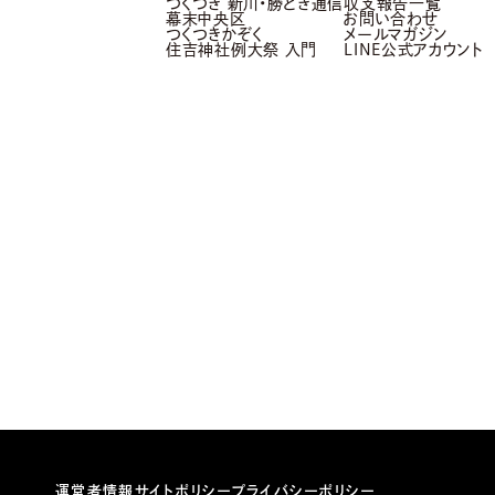
つくつき 新川・勝どき通信
収支報告一覧
幕末中央区
お問い合わせ
つくつきかぞく
メールマガジン
住吉神社例大祭 入門
LINE公式アカウント
運営者情報
サイトポリシー
プライバシーポリシー