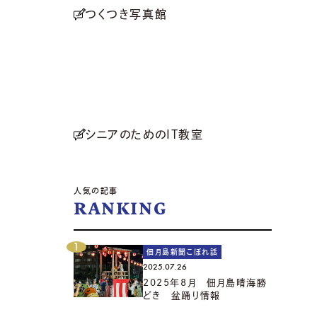
つくつき写真館
シニアのためのIT教室
人気の記事
RANKING
佃月島新聞こぼれ話
2025.07.26
2025年8月 佃月島晴海勝
どき 盆踊り情報