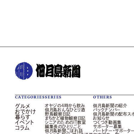
CATEGORIES
SERIES
OTHERS
グルメ
オヤジの4時から飲み
佃月島新聞の紹介
佃月島おんなひとり酒
バックナンバー
おでかけ
野鳥観察日記
佃月島新聞の配布ス
暮らす
まちかど植物観察日記
お知らせ
イベント
シニアのためのIT教室
つくつき動画集
編集長のひとりごと
サポーター募集
コラム
佃月島新聞こぼれ話
パートナー・サポータ