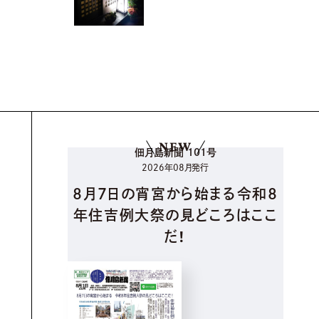
NEW
佃月島新聞 101号
2026年08月発行
8月7日の宵宮から始まる令和8
年住吉例大祭の見どころはここ
だ！