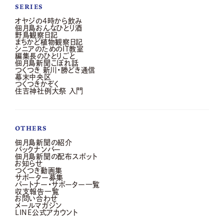
SERIES
オヤジの4時から飲み
佃月島おんなひとり酒
野鳥観察日記
まちかど植物観察日記
シニアのためのIT教室
編集長のひとりごと
佃月島新聞こぼれ話
つくつき 新川・勝どき通信
幕末中央区
つくつきかぞく
住吉神社例大祭 入門
OTHERS
佃月島新聞の紹介
バックナンバー
佃月島新聞の配布スポット
お知らせ
つくつき動画集
サポーター募集
パートナー・サポーター一覧
収支報告一覧
お問い合わせ
メールマガジン
LINE公式アカウント