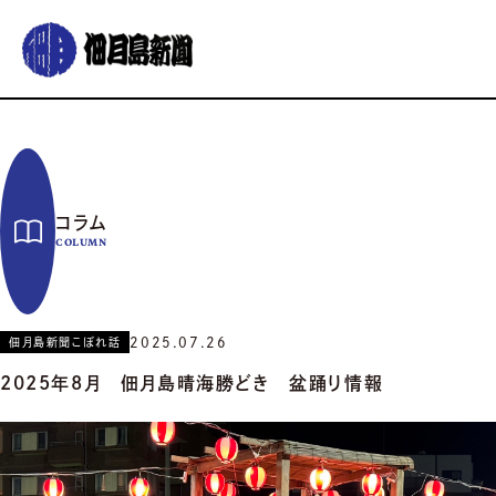
グルメ
おでかけ
暮らす
イベント
コラム
連載
コラム
佃月島新聞の紹介
イベントカレンダー
バックナンバー
サポーター募集
COLUMN
お知らせ
2025.07.26
佃月島新聞こぼれ話
2025年8月 佃月島晴海勝どき 盆踊り情報