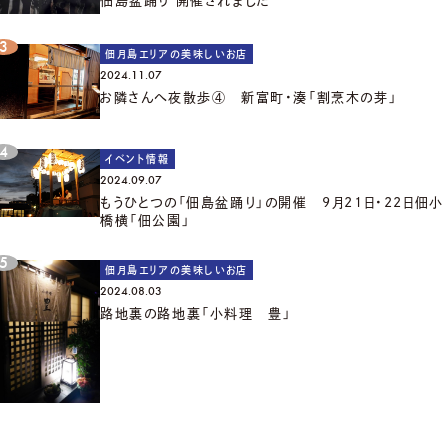
佃島盆踊り 開催されました
佃月島エリアの美味しいお店
2024.11.07
お隣さんへ夜散歩④ 新富町・湊「割烹木の芽」
イベント情報
2024.09.07
もうひとつの「佃島盆踊り」の開催 9月21日・22日佃小
橋横「佃公園」
佃月島エリアの美味しいお店
2024.08.03
路地裏の路地裏「小料理 豊」