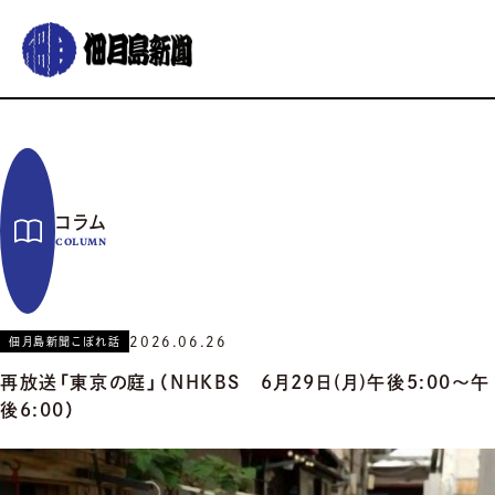
グルメ
おでかけ
暮らす
イベント
コラム
連載
コラム
佃月島新聞の紹介
イベントカレンダー
バックナンバー
サポーター募集
COLUMN
お知らせ
2026.06.26
佃月島新聞こぼれ話
再放送「東京の庭」（NHKBS 6月29日(月)午後5:00〜午
後6:00）