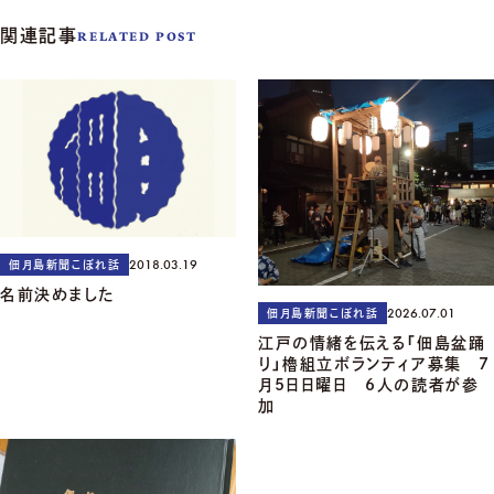
関連記事
RELATED POST
2018.03.19
佃月島新聞こぼれ話
名前決めました
2026.07.01
佃月島新聞こぼれ話
江戸の情緒を伝える「佃島盆踊
り」櫓組立ボランティア募集 7
月5日日曜日 6人の読者が参
加