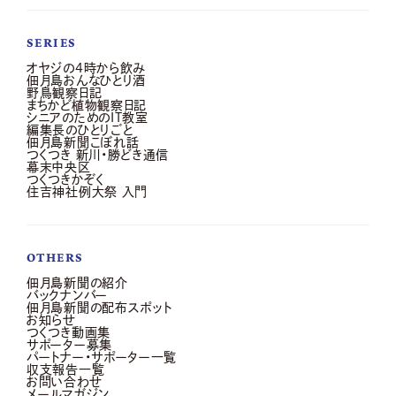
SERIES
オヤジの4時から飲み
佃月島おんなひとり酒
野鳥観察日記
まちかど植物観察日記
シニアのためのIT教室
編集長のひとりごと
佃月島新聞こぼれ話
つくつき 新川・勝どき通信
幕末中央区
つくつきかぞく
住吉神社例大祭 入門
OTHERS
佃月島新聞の紹介
バックナンバー
佃月島新聞の配布スポット
お知らせ
つくつき動画集
サポーター募集
パートナー・サポーター一覧
収支報告一覧
お問い合わせ
メールマガジン