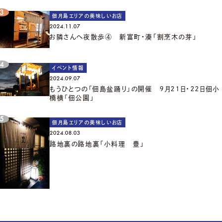
佃月島エリアの美味しいお店
2024.11.07
お隣さんへ夜散歩④ 新富町・湊「割烹木の芽」
イベント情報
2024.09.07
もうひとつの「佃島盆踊り」の開催 9月21日・22日佃小
橋横「佃公園」
佃月島エリアの美味しいお店
2024.08.03
路地裏の路地裏「小料理 豊」