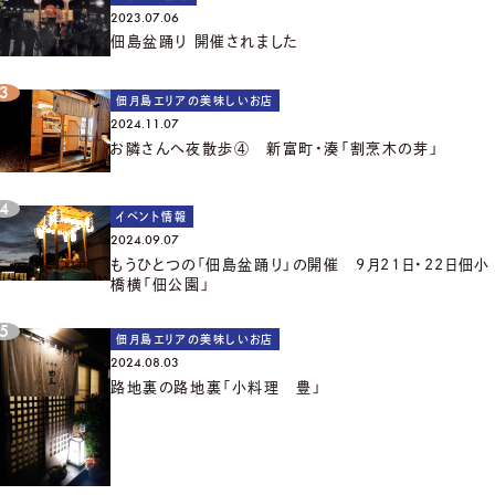
2023.07.06
佃島盆踊り 開催されました
佃月島エリアの美味しいお店
2024.11.07
お隣さんへ夜散歩④ 新富町・湊「割烹木の芽」
イベント情報
2024.09.07
もうひとつの「佃島盆踊り」の開催 9月21日・22日佃小
橋横「佃公園」
佃月島エリアの美味しいお店
2024.08.03
路地裏の路地裏「小料理 豊」