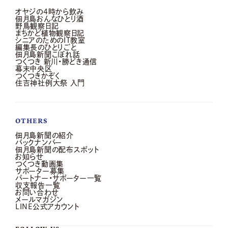
オヤジの4時から飲み
佃月島おんなひとり酒
野鳥観察日記
まちかど植物観察日記
シニアのためのIT教室
編集長のひとりごと
佃月島新聞こぼれ話
つくつき 新川・勝どき通信
幕末中央区
つくつきかぞく
住吉神社例大祭 入門
OTHERS
佃月島新聞の紹介
バックナンバー
佃月島新聞の配布スポット
お知らせ
つくつき動画集
サポーター募集
パートナー・サポーター一覧
収支報告一覧
お問い合わせ
メールマガジン
LINE公式アカウント