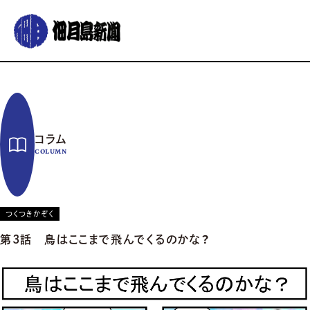
グルメ
おでかけ
暮らす
イベント
コラム
連載
コラム
佃月島新聞の紹介
イベントカレンダー
バックナンバー
サポーター募集
COLUMN
お知らせ
つくつきかぞく
第3話 鳥はここまで飛んでくるのかな？