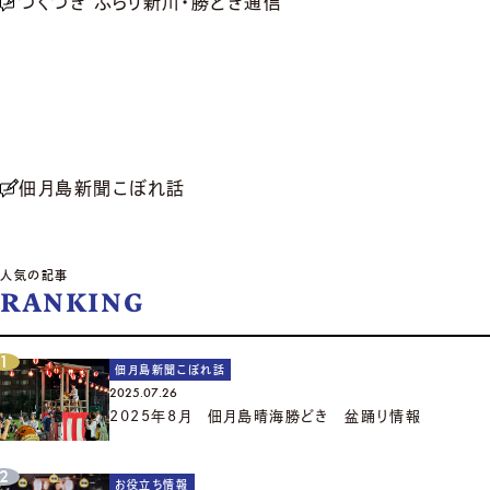
つくつき ぶらり新川・勝どき通信
佃月島新聞こぼれ話
人気の記事
RANKING
佃月島新聞こぼれ話
2025.07.26
2025年8月 佃月島晴海勝どき 盆踊り情報
お役立ち情報