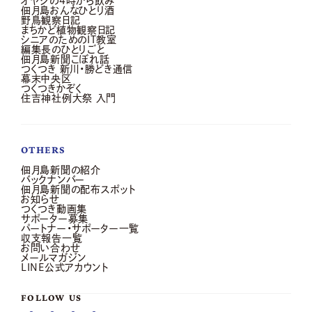
オヤジの4時から飲み
佃月島おんなひとり酒
野鳥観察日記
まちかど植物観察日記
シニアのためのIT教室
編集長のひとりごと
佃月島新聞こぼれ話
つくつき 新川・勝どき通信
幕末中央区
つくつきかぞく
住吉神社例大祭 入門
OTHERS
佃月島新聞の紹介
バックナンバー
佃月島新聞の配布スポット
お知らせ
つくつき動画集
サポーター募集
パートナー・サポーター一覧
収支報告一覧
お問い合わせ
メールマガジン
LINE公式アカウント
FOLLOW US