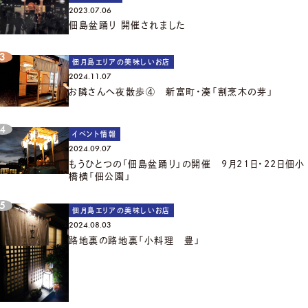
2023.07.06
佃島盆踊り 開催されました
佃月島エリアの美味しいお店
2024.11.07
お隣さんへ夜散歩④ 新富町・湊「割烹木の芽」
イベント情報
2024.09.07
もうひとつの「佃島盆踊り」の開催 9月21日・22日佃小
橋横「佃公園」
佃月島エリアの美味しいお店
2024.08.03
路地裏の路地裏「小料理 豊」