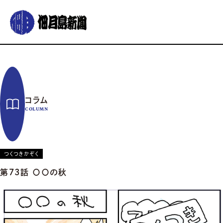
グルメ
おでかけ
暮らす
イベント
コラム
連載
コラム
佃月島新聞の紹介
イベントカレンダー
バックナンバー
サポーター募集
COLUMN
お知らせ
つくつきかぞく
第73話 〇〇の秋