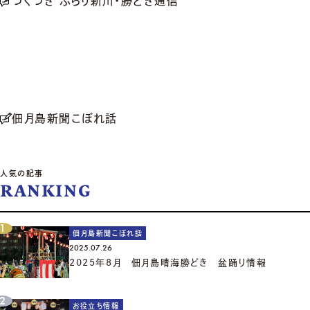
つくつき ぶらり新川・勝どき通信
佃月島新聞こぼれ話
人気の記事
RANKING
佃月島新聞こぼれ話
2025.07.26
2025年8月 佃月島晴海勝どき 盆踊り情報
お役立ち情報