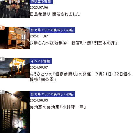
お役立ち情報
2023.07.06
佃島盆踊り 開催されました
佃月島エリアの美味しいお店
2024.11.07
お隣さんへ夜散歩④ 新富町・湊「割烹木の芽」
イベント情報
2024.09.07
もうひとつの「佃島盆踊り」の開催 9月21日・22日佃小
橋横「佃公園」
佃月島エリアの美味しいお店
2024.08.03
路地裏の路地裏「小料理 豊」