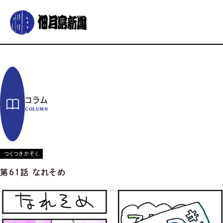
グルメ
おでかけ
暮らす
イベント
コラム
連載
コラム
佃月島新聞の紹介
イベントカレンダー
バックナンバー
サポーター募集
COLUMN
お知らせ
つくつきかぞく
第61話 なれそめ