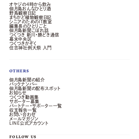
オヤジの4時から飲み
佃月島おんなひとり酒
野鳥観察日記
まちかど植物観察日記
シニアのためのIT教室
編集長のひとりごと
佃月島新聞こぼれ話
つくつき 新川・勝どき通信
幕末中央区
つくつきかぞく
住吉神社例大祭 入門
OTHERS
佃月島新聞の紹介
バックナンバー
佃月島新聞の配布スポット
お知らせ
つくつき動画集
サポーター募集
パートナー・サポーター一覧
収支報告一覧
お問い合わせ
メールマガジン
LINE公式アカウント
FOLLOW US