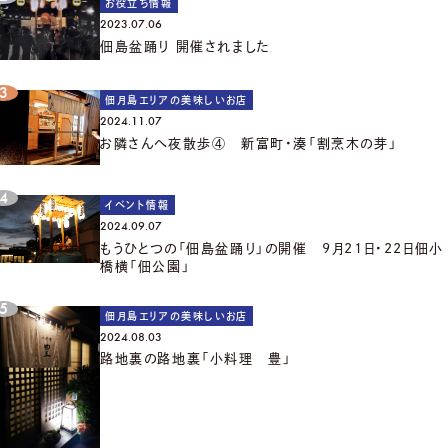
お役立ち情報
2023.07.06
佃島盆踊り 開催されました
佃月島エリアの美味しいお店
2024.11.07
お隣さんへ夜散歩④ 新富町・湊「割烹木の芽」
イベント情報
2024.09.07
もうひとつの「佃島盆踊り」の開催 9月21日・22日佃小
橋横「佃公園」
佃月島エリアの美味しいお店
2024.08.03
路地裏の路地裏「小料理 豊」