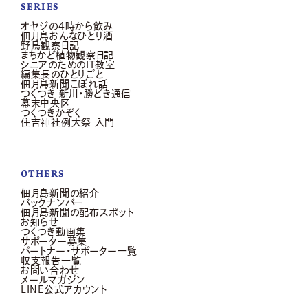
SERIES
オヤジの4時から飲み
佃月島おんなひとり酒
野鳥観察日記
まちかど植物観察日記
シニアのためのIT教室
編集長のひとりごと
佃月島新聞こぼれ話
つくつき 新川・勝どき通信
幕末中央区
つくつきかぞく
住吉神社例大祭 入門
OTHERS
佃月島新聞の紹介
バックナンバー
佃月島新聞の配布スポット
お知らせ
つくつき動画集
サポーター募集
パートナー・サポーター一覧
収支報告一覧
お問い合わせ
メールマガジン
LINE公式アカウント