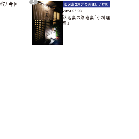
ぜひ今回
佃月島エリアの美味しいお店
2024.08.03
。
路地裏の路地裏「小料理
豊」