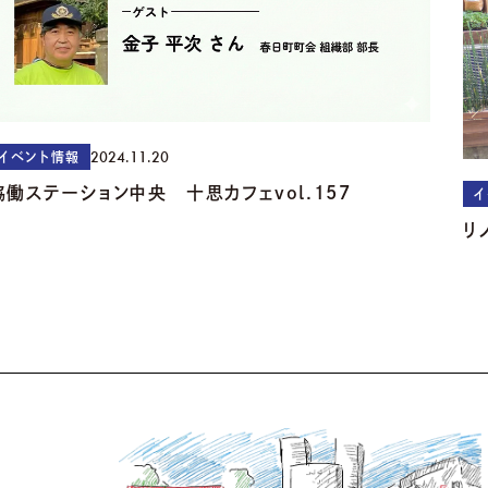
2024.11.20
イベント情報
協働ステーション中央 十思カフェvol.157
イ
リ