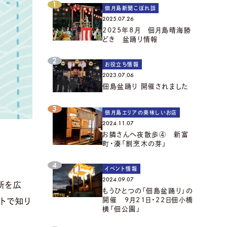
佃月島新聞こぼれ話
2025.07.26
2025年8月 佃月島晴海勝
どき 盆踊り情報
お役立ち情報
2023.07.06
佃島盆踊り 開催されました
佃月島エリアの美味しいお店
2024.11.07
お隣さんへ夜散歩④ 新富
町・湊「割烹木の芽」
イベント情報
2024.09.07
所を広
もうひとつの「佃島盆踊り」の
開催 9月21日・22日佃小橋
トで知り
横「佃公園」