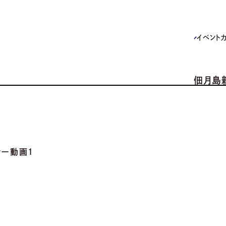
イベント
佃月島
ナー動画１