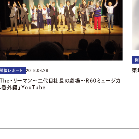
開
築
2018.04.28
開催レポート
「The・リーマン～二代目社長の劇場～R60ミュージカ
ル番外編」YouTube