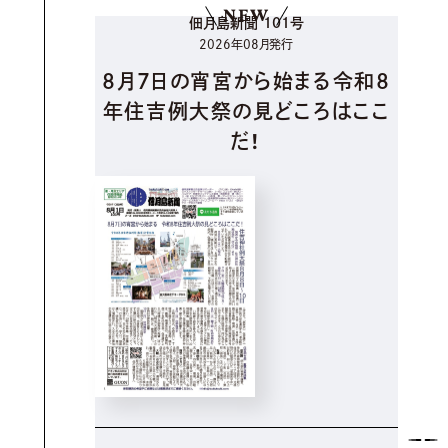
NEW
佃月島新聞 101号
2026年08月発行
8月7日の宵宮から始まる令和8
年住吉例大祭の見どころはここ
だ！