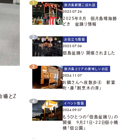
佃月島新聞こぼれ話
2025.07.26
2025年8月 佃月島晴海勝
どき 盆踊り情報
お役立ち情報
2023.07.06
佃島盆踊り 開催されました
佃月島エリアの美味しいお店
2024.11.07
お隣さんへ夜散歩④ 新富
町・湊「割烹木の芽」
会場とＺ
イベント情報
2024.09.07
もうひとつの「佃島盆踊り」の
開催 9月21日・22日佃小橋
横「佃公園」