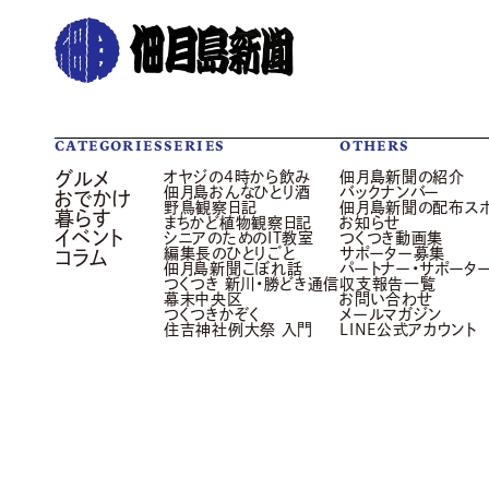
CATEGORIES
SERIES
OTHERS
グルメ
オヤジの4時から飲み
佃月島新聞の紹介
佃月島おんなひとり酒
バックナンバー
おでかけ
野鳥観察日記
佃月島新聞の配布ス
暮らす
まちかど植物観察日記
お知らせ
イベント
シニアのためのIT教室
つくつき動画集
編集長のひとりごと
サポーター募集
コラム
佃月島新聞こぼれ話
パートナー・サポータ
つくつき 新川・勝どき通信
収支報告一覧
幕末中央区
お問い合わせ
つくつきかぞく
メールマガジン
住吉神社例大祭 入門
LINE公式アカウント