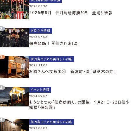
2025.07.26
2025年8月 佃月島晴海勝どき 盆踊り情報
お役立ち情報
2023.07.06
佃島盆踊り 開催されました
佃月島エリアの美味しいお店
2024.11.07
お隣さんへ夜散歩④ 新富町・湊「割烹木の芽」
イベント情報
2024.09.07
もうひとつの「佃島盆踊り」の開催 9月21日・22日佃小
橋横「佃公園」
佃月島エリアの美味しいお店
2024.08.03