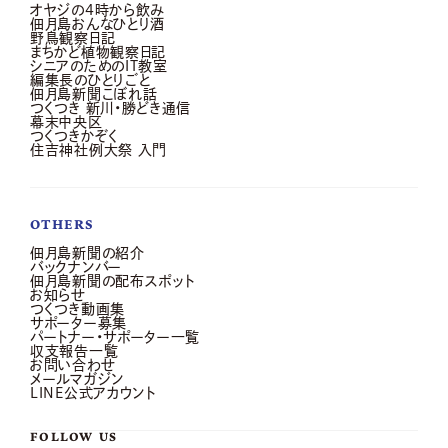
オヤジの4時から飲み
佃月島おんなひとり酒
野鳥観察日記
まちかど植物観察日記
シニアのためのIT教室
編集長のひとりごと
佃月島新聞こぼれ話
つくつき 新川・勝どき通信
幕末中央区
つくつきかぞく
住吉神社例大祭 入門
OTHERS
佃月島新聞の紹介
バックナンバー
佃月島新聞の配布スポット
お知らせ
つくつき動画集
サポーター募集
パートナー・サポーター一覧
収支報告一覧
お問い合わせ
メールマガジン
LINE公式アカウント
FOLLOW US