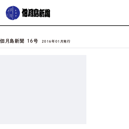
グルメ
おでかけ
暮らす
イベント
コラム
連載
佃月島新聞 16号
2016年01月発行
佃月島新聞の紹介
イベントカレンダー
バックナンバー
サポーター募集
お知らせ