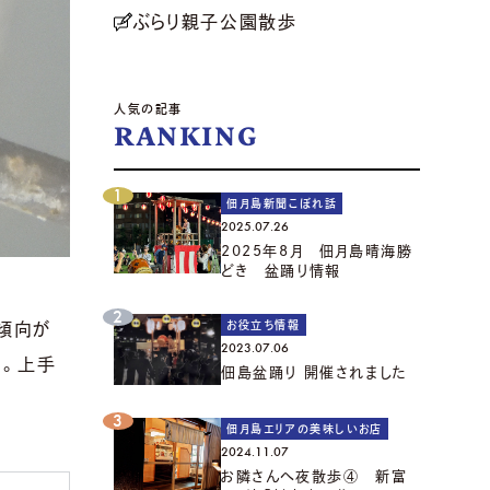
ぶらり親子公園散歩
人気の記事
RANKING
佃月島新聞こぼれ話
2025.07.26
2025年8月 佃月島晴海勝
どき 盆踊り情報
お役立ち情報
傾向が
2023.07.06
メ。上手
佃島盆踊り 開催されました
佃月島エリアの美味しいお店
2024.11.07
お隣さんへ夜散歩④ 新富