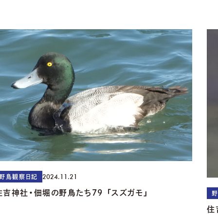
2024.11.21
野鳥観察日記
住吉神社・佃堀の野鳥たち79 「スズガモ」
住