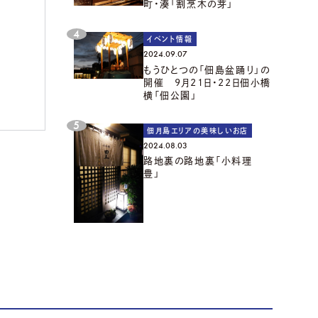
町・湊「割烹木の芽」
イベント情報
2024.09.07
もうひとつの「佃島盆踊り」の
い
開催 9月21日・22日佃小橋
横「佃公園」
佃月島エリアの美味しいお店
2024.08.03
路地裏の路地裏「小料理
豊」