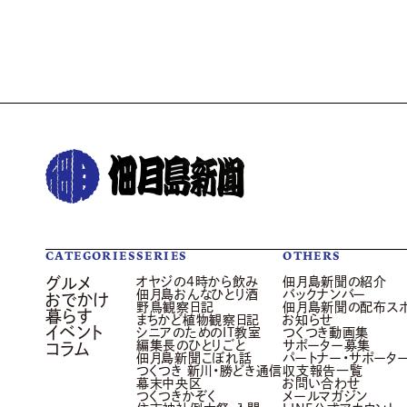
CATEGORIES
SERIES
OTHERS
グルメ
オヤジの4時から飲み
佃月島新聞の紹介
佃月島おんなひとり酒
バックナンバー
おでかけ
野鳥観察日記
佃月島新聞の配布ス
暮らす
まちかど植物観察日記
お知らせ
イベント
シニアのためのIT教室
つくつき動画集
編集長のひとりごと
サポーター募集
コラム
佃月島新聞こぼれ話
パートナー・サポータ
つくつき 新川・勝どき通信
収支報告一覧
幕末中央区
お問い合わせ
つくつきかぞく
メールマガジン