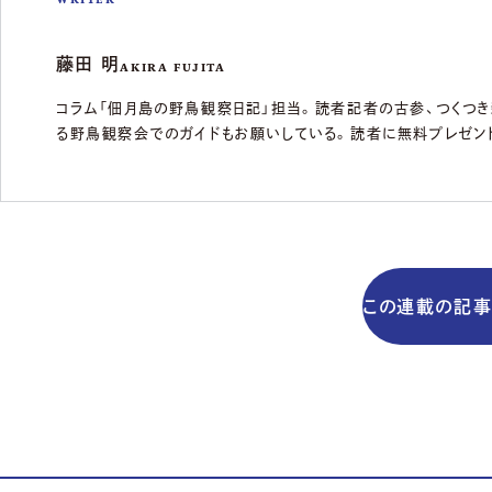
WRITER
藤田 明
AKIRA FUJITA
コラム「佃月島の野鳥観察日記」担当。読者記者の古参、つくつ
る野鳥観察会でのガイドもお願いしている。読者に無料プレゼン
この連載の記