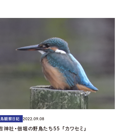
2022.09.08
野鳥観察日記
吉神社・佃堀の野鳥たち55 「カワセミ」