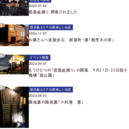
2023.07.06
佃島盆踊り 開催されました
佃月島エリアの美味しいお店
2024.11.07
お隣さんへ夜散歩④ 新富町・湊「割烹木の芽」
イベント情報
2024.09.07
もうひとつの「佃島盆踊り」の開催 9月21日・22日佃小
橋横「佃公園」
佃月島エリアの美味しいお店
2024.08.03
路地裏の路地裏「小料理 豊」