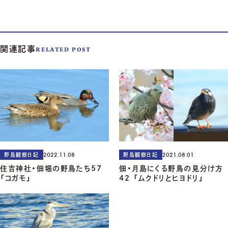
関連記事
RELATED POST
2022.11.08
2021.08.01
野鳥観察日記
野鳥観察日記
住吉神社・佃堀の野鳥たち57
佃・月島にくる野鳥の見分け方
「コガモ」
42 「ムクドリとヒヨドリ」