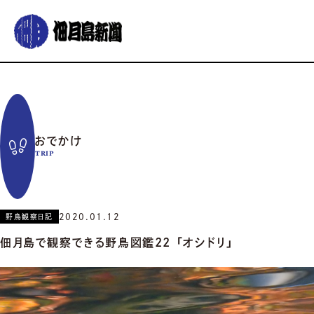
グルメ
おでかけ
暮らす
イベント
コラム
連載
おでかけ
佃月島新聞の紹介
イベントカレンダー
バックナンバー
サポーター募集
TRIP
お知らせ
2020.01.12
野鳥観察日記
佃月島で観察できる野鳥図鑑22 「オシドリ」