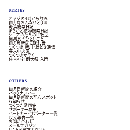
SERIES
オヤジの4時から飲み
佃月島おんなひとり酒
野鳥観察日記
まちかど植物観察日記
シニアのためのIT教室
編集長のひとりごと
佃月島新聞こぼれ話
つくつき 新川・勝どき通信
幕末中央区
つくつきかぞく
住吉神社例大祭 入門
OTHERS
佃月島新聞の紹介
バックナンバー
佃月島新聞の配布スポット
お知らせ
つくつき動画集
サポーター募集
パートナー・サポーター一覧
収支報告一覧
お問い合わせ
メールマガジン
LINE公式アカウント