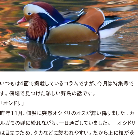
いつもは４面で掲載しているコラムですが、今月は特集号で
す。佃堀で見つけた珍しい野鳥の話です。
「オシドリ」
昨年11月、佃堀に突然オシドリのオスが舞い降りました。カ
ルガモの群に紛れながら、一日過ごしていました。 オシドリ
は目立つため、タカなどに襲われやすい。だから上に枝が茂