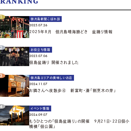
RANKING
佃月島新聞こぼれ話
2025.07.26
2025年8月 佃月島晴海勝どき 盆踊り情報
お役立ち情報
2023.07.06
佃島盆踊り 開催されました
佃月島エリアの美味しいお店
2024.11.07
お隣さんへ夜散歩④ 新富町・湊「割烹木の芽」
イベント情報
2024.09.07
もうひとつの「佃島盆踊り」の開催 9月21日・22日佃小
橋横「佃公園」