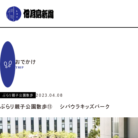
グルメ
おでかけ
暮らす
イベント
コラム
連載
おでかけ
佃月島新聞の紹介
イベントカレンダー
バックナンバー
サポーター募集
TRIP
お知らせ
2023.04.08
ぶらり親子公園散歩
ぶらり親子公園散歩⑪ シバウラキッズパーク