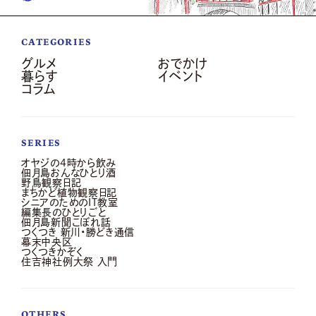
CATEGORIES
グルメ
おでかけ
暮らす
イベント
コラム
SERIES
オヤジの4時から飲み
佃月島おんなひとり酒
野鳥観察日記
まちかど植物観察日記
シニアのためのIT教室
編集長のひとりごと
佃月島新聞こぼれ話
つくつき 新川・勝どき通信
幕末中央区
つくつきかぞく
住吉神社例大祭 入門
OTHERS