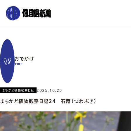
グルメ
おでかけ
暮らす
イベント
コラム
連載
おでかけ
佃月島新聞の紹介
イベントカレンダー
バックナンバー
サポーター募集
TRIP
お知らせ
2025.10.20
まちかど植物観察日記
まちかど植物観察日記24 石蕗（つわぶき）