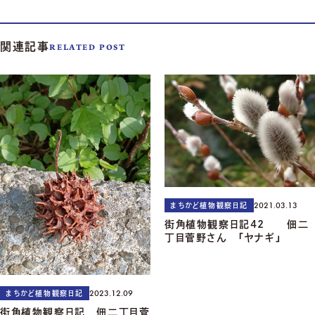
関連記事
RELATED POST
2021.03.13
まちかど植物観察日記
街角植物観察日記42 佃二
丁目菅野さん 「ヤナギ」
2023.12.09
まちかど植物観察日記
街角植物観察日記 佃二丁目菅