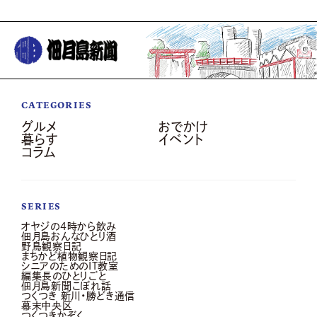
CATEGORIES
グルメ
おでかけ
暮らす
イベント
コラム
SERIES
オヤジの4時から飲み
佃月島おんなひとり酒
野鳥観察日記
まちかど植物観察日記
シニアのためのIT教室
編集長のひとりごと
佃月島新聞こぼれ話
つくつき 新川・勝どき通信
幕末中央区
つくつきかぞく