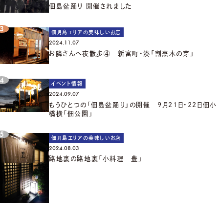
佃島盆踊り 開催されました
佃月島エリアの美味しいお店
2024.11.07
お隣さんへ夜散歩④ 新富町・湊「割烹木の芽」
イベント情報
2024.09.07
もうひとつの「佃島盆踊り」の開催 9月21日・22日佃小
橋横「佃公園」
佃月島エリアの美味しいお店
2024.08.03
路地裏の路地裏「小料理 豊」