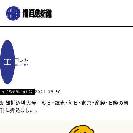
グルメ
おでかけ
暮らす
イベント
コラム
連載
コラム
佃月島新聞の紹介
イベントカレンダー
バックナンバー
サポーター募集
COLUMN
お知らせ
2021.09.30
佃月島新聞こぼれ話
新聞折込増大号 朝日・読売・毎日・東京・産経・日経の朝
刊に折込ました。