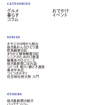
CATEGORIES
グルメ
おでかけ
暮らす
イベント
コラム
SERIES
オヤジの4時から飲み
佃月島おんなひとり酒
野鳥観察日記
まちかど植物観察日記
シニアのためのIT教室
編集長のひとりごと
佃月島新聞こぼれ話
つくつき 新川・勝どき通信
幕末中央区
つくつきかぞく
住吉神社例大祭 入門
OTHERS
佃月島新聞の紹介
バックナンバー