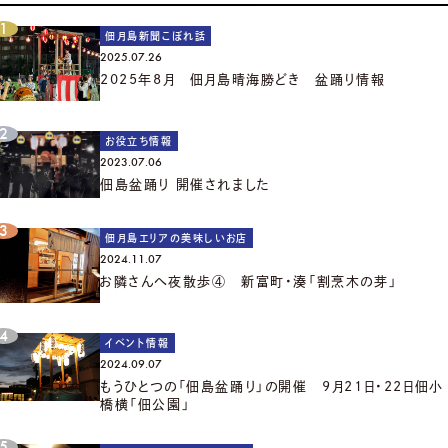
佃月島新聞こぼれ話
2025.07.26
2025年8月 佃月島晴海勝どき 盆踊り情報
お役立ち情報
2023.07.06
佃島盆踊り 開催されました
佃月島エリアの美味しいお店
2024.11.07
お隣さんへ夜散歩④ 新富町・湊「割烹木の芽」
イベント情報
2024.09.07
もうひとつの「佃島盆踊り」の開催 9月21日・22日佃小
橋横「佃公園」