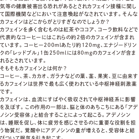
気等の健康被害出る恐れがあるとされカフェイン接種に関し
て
国際機関などにおいて注意喚起がなされています。
そんな
カフェインはどこからがとりすぎなのでしょうか？
カフェインを多く含むものは紅茶やココア、
コーラ飲料などで
代表的なコーヒーにはこれらの約2倍のカフェイ
ンが含まれ
ています。コーヒー200mlあたり約120mg、
エナジードリン
クの「レッドブル」
１缶250mlには80mgのカフェインが含ま
れるとされていま
す。
そもそもカフェインとは何か？
コーヒー、茶、カカオ、ガラナなどの葉、茎、果実、
豆に由来す
るカフェインは世界で最も広く使われている中枢神経刺
激薬
です。
カフェインは、
血流にすばやく吸収されて中枢神経系に影響
を及ぼす。
この作用の一部は、脳と体のあちこちにある「アデ
ノシン受容体」
と結合することによって起こる。アデノシン
は、睡眠を促し、
体に疲労を感じさせるのに重要な役割を担
う物質だ。
覚醒中にアデノシンの量が増えると、
受容体と結
びついて眠気を引き起こす。