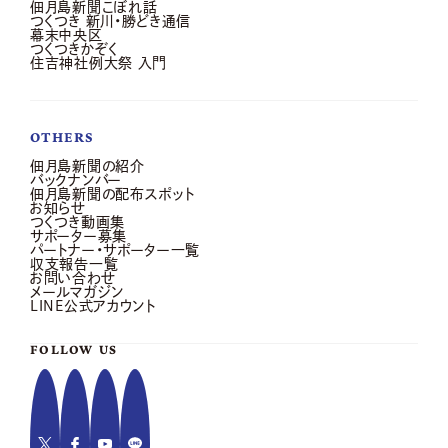
佃月島新聞こぼれ話
つくつき 新川・勝どき通信
幕末中央区
つくつきかぞく
住吉神社例大祭 入門
OTHERS
佃月島新聞の紹介
バックナンバー
佃月島新聞の配布スポット
お知らせ
つくつき動画集
サポーター募集
パートナー・サポーター一覧
収支報告一覧
お問い合わせ
メールマガジン
LINE公式アカウント
FOLLOW US