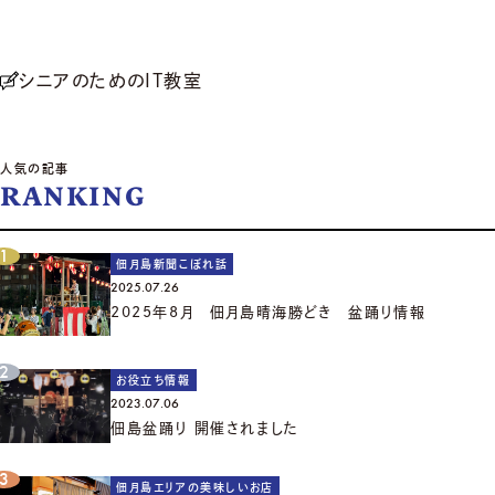
シニアのためのIT教室
人気の記事
RANKING
佃月島新聞こぼれ話
2025.07.26
2025年8月 佃月島晴海勝どき 盆踊り情報
お役立ち情報
2023.07.06
佃島盆踊り 開催されました
佃月島エリアの美味しいお店