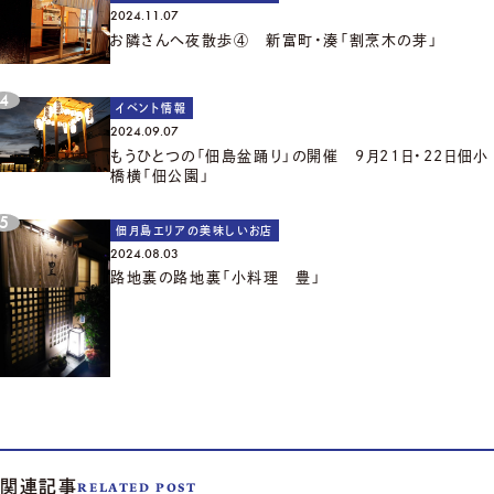
2024.11.07
お隣さんへ夜散歩④ 新富町・湊「割烹木の芽」
イベント情報
2024.09.07
もうひとつの「佃島盆踊り」の開催 9月21日・22日佃小
橋横「佃公園」
佃月島エリアの美味しいお店
2024.08.03
路地裏の路地裏「小料理 豊」
関連記事
RELATED POST