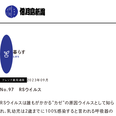
グルメ
おでかけ
暮らす
イベント
コラム
連載
暮らす
佃月島新聞の紹介
イベントカレンダー
バックナンバー
サポーター募集
LIFE
お知らせ
2023年09月
フレンド薬局通信
No.97 RSウイルス
RSウイルスは誰もがかかる”カゼ”の原因ウイルスとして知ら
れ、乳幼児は2歳までに100％感染すると言われる呼吸器の