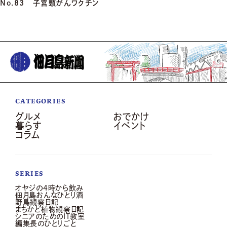
No.83 子宮頸がんワクチン
CATEGORIES
グルメ
おでかけ
暮らす
イベント
コラム
SERIES
オヤジの4時から飲み
佃月島おんなひとり酒
野鳥観察日記
まちかど植物観察日記
シニアのためのIT教室
編集長のひとりごと