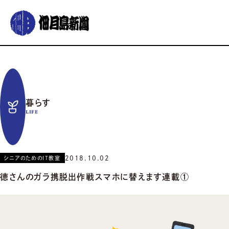
グルメ
おでかけ
暮らす
イベント
コラム
連載
暮らす
佃月島新聞の紹介
イベントカレンダー
バックナンバー
サポーター募集
LIFE
お知らせ
2018.10.02
シニアのためのIT教室
徳さんのガラ携脱出作戦スマホに替えます連載①