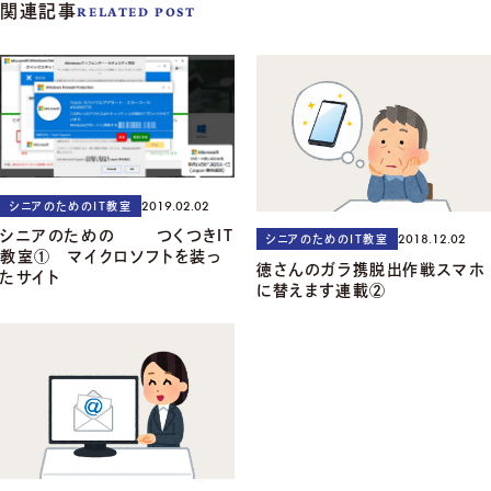
関連記事
RELATED POST
2019.02.02
シニアのためのIT教室
シニアのための つくつきＩＴ
2018.12.02
シニアのためのIT教室
教室① マイクロソフトを装っ
徳さんのガラ携脱出作戦スマホ
たサイト
に替えます連載②