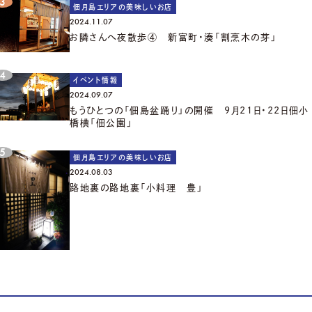
佃月島エリアの美味しいお店
2024.11.07
お隣さんへ夜散歩④ 新富町・湊「割烹木の芽」
イベント情報
2024.09.07
もうひとつの「佃島盆踊り」の開催 9月21日・22日佃小
橋横「佃公園」
佃月島エリアの美味しいお店
2024.08.03
路地裏の路地裏「小料理 豊」