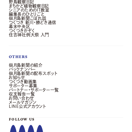
野鳥観察日記
まちかど植物観察日記
シニアのためのIT教室
編集長のひとりごと
佃月島新聞こぼれ話
つくつき 新川・勝どき通信
幕末中央区
つくつきかぞく
住吉神社例大祭 入門
OTHERS
佃月島新聞の紹介
バックナンバー
佃月島新聞の配布スポット
お知らせ
つくつき動画集
サポーター募集
パートナー・サポーター一覧
収支報告一覧
お問い合わせ
メールマガジン
LINE公式アカウント
FOLLOW US