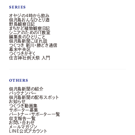
SERIES
オヤジの4時から飲み
佃月島おんなひとり酒
野鳥観察日記
まちかど植物観察日記
シニアのためのIT教室
編集長のひとりごと
佃月島新聞こぼれ話
つくつき 新川・勝どき通信
幕末中央区
つくつきかぞく
住吉神社例大祭 入門
OTHERS
佃月島新聞の紹介
バックナンバー
佃月島新聞の配布スポット
お知らせ
つくつき動画集
サポーター募集
パートナー・サポーター一覧
収支報告一覧
お問い合わせ
メールマガジン
LINE公式アカウント