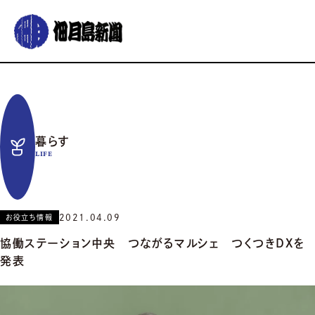
グルメ
おでかけ
暮らす
イベント
コラム
連載
暮らす
佃月島新聞の紹介
イベントカレンダー
バックナンバー
サポーター募集
LIFE
お知らせ
2021.04.09
お役立ち情報
協働ステーション中央 つながるマルシェ つくつきDXを
発表