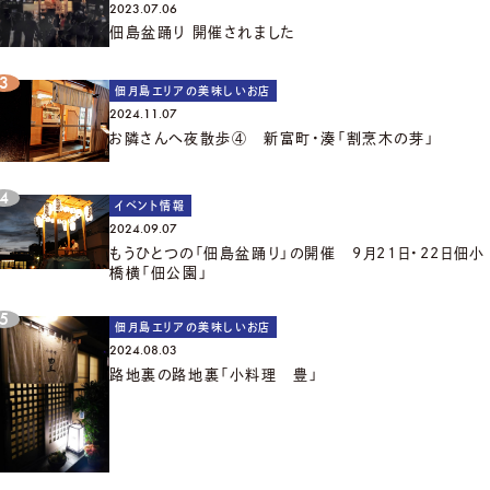
2023.07.06
佃島盆踊り 開催されました
佃月島エリアの美味しいお店
2024.11.07
お隣さんへ夜散歩④ 新富町・湊「割烹木の芽」
イベント情報
2024.09.07
もうひとつの「佃島盆踊り」の開催 9月21日・22日佃小
橋横「佃公園」
佃月島エリアの美味しいお店
2024.08.03
路地裏の路地裏「小料理 豊」