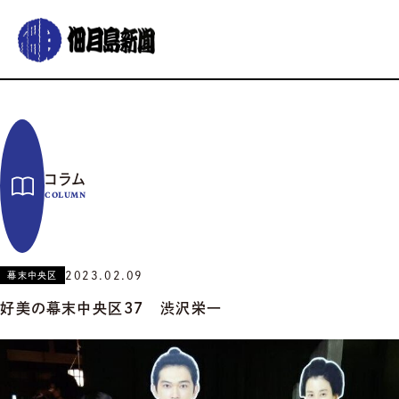
グルメ
おでかけ
暮らす
イベント
コラム
連載
コラム
佃月島新聞の紹介
イベントカレンダー
バックナンバー
サポーター募集
COLUMN
お知らせ
2023.02.09
幕末中央区
好美の幕末中央区37 渋沢栄一