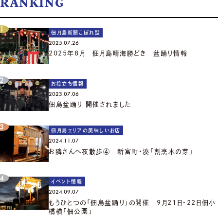
RANKING
佃月島新聞こぼれ話
2025.07.26
2025年8月 佃月島晴海勝どき 盆踊り情報
お役立ち情報
2023.07.06
佃島盆踊り 開催されました
佃月島エリアの美味しいお店
2024.11.07
お隣さんへ夜散歩④ 新富町・湊「割烹木の芽」
イベント情報
2024.09.07
もうひとつの「佃島盆踊り」の開催 9月21日・22日佃小
橋横「佃公園」