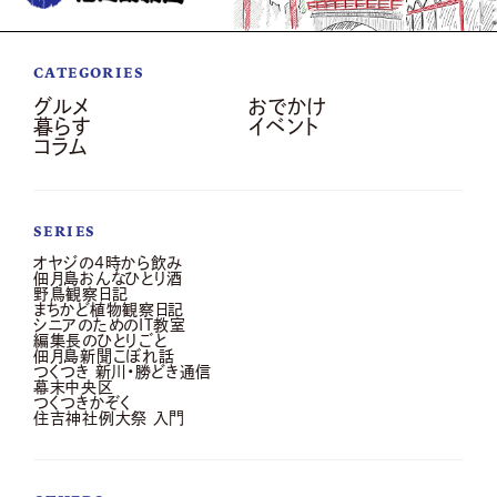
CATEGORIES
グルメ
おでかけ
暮らす
イベント
コラム
SERIES
オヤジの4時から飲み
佃月島おんなひとり酒
野鳥観察日記
まちかど植物観察日記
シニアのためのIT教室
編集長のひとりごと
佃月島新聞こぼれ話
つくつき 新川・勝どき通信
幕末中央区
つくつきかぞく
住吉神社例大祭 入門